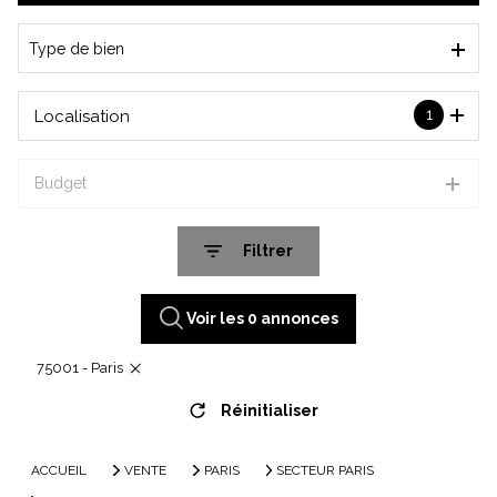
De l'immo pro
Type de bien
1
Localisation
Budget
Filtrer
Voir les
0
annonces
75001 - Paris
Réinitialiser
ACCUEIL
VENTE
PARIS
SECTEUR PARIS