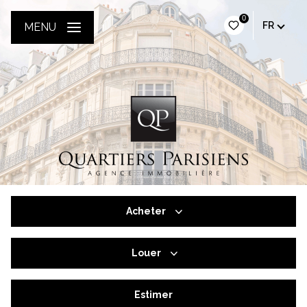
0
FR
MENU
Acheter
Louer
De l'ancien
De l'immo pro
Estimer
à l'année