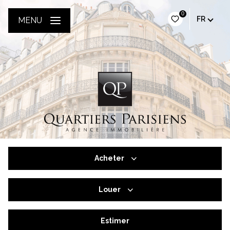
0
FR
MENU
Acheter
Louer
De l'ancien
De l'immo pro
Estimer
à l'année