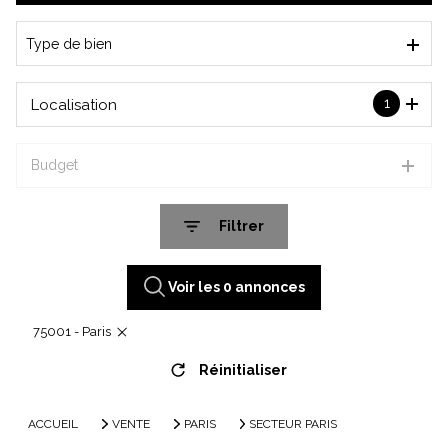
De l'immo pro
Type de bien
1
Localisation
Budget
Filtrer
Voir les
0
annonces
75001 - Paris
Réinitialiser
ACCUEIL
VENTE
PARIS
SECTEUR PARIS