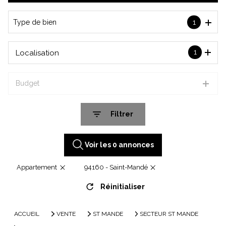
De l'immo pro
Type de bien
1
1
Localisation
Budget
Filtrer
Voir les
0
annonces
Appartement
94160 - Saint-Mandé
Réinitialiser
ACCUEIL
VENTE
ST MANDE
SECTEUR ST MANDE