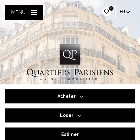
0
FR
MENU
Acheter
Louer
De l'ancien
De l'immo pro
Estimer
à l'année