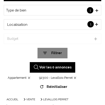
De l'immo pro
Type de bien
1
1
Localisation
Budget
Filtrer
Voir les
0
annonces
Appartement
92300 - Levallois-Perret
Réinitialiser
ACCUEIL
VENTE
LEVALLOIS PERRET