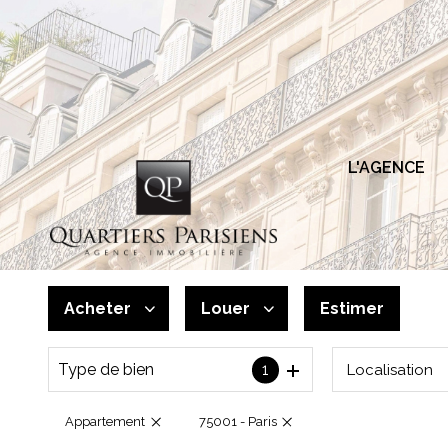
L'AGENCE
Acheter
Louer
Estimer
Type de bien
1
Localisation
De l'ancien
à l'année
De l'immo pro
De l'immo pro
Appartement
75001 - Paris