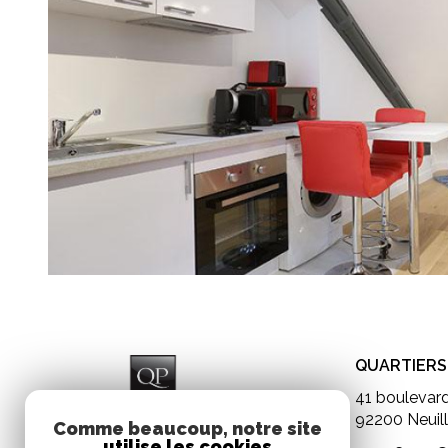
QUARTIERS 
41 boulevar
92200
Neuil
Comme beaucoup, notre site
utilise les cookies