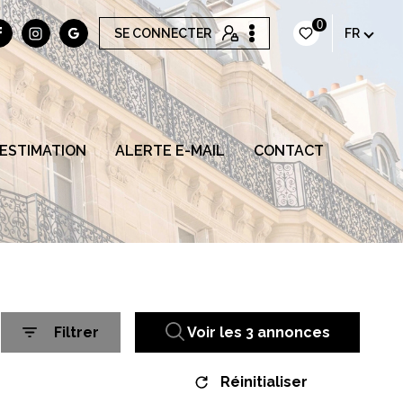
0
SE CONNECTER
FR
ESTIMATION
ALERTE E-MAIL
CONTACT
Filtrer
Voir les
3
annonces
Réinitialiser