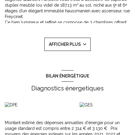
duplex meublé (ou vide) de 187,13 m² au sol, niché aux 5ᵉ et 6ᵉ
étages d’un élégant immeuble haussmanien avec ascenseur, rue
Freycinet.
Ce bien lumineux et raffiné se compose de 3 chambres offrant
une vue dégagée, une salle de bains, une salle d’eau, un wc
séparé.
Un dernier étage avec double séjour élégant, une cuisine
AFFICHER PLUS
ouvrant sur une salle à manger.
Ce duplex allie charme de l’ancien et modernité. Interphone et
digicode.
Loyer 6500€ charges
comprises dont 350€ de provisions
pour
charges avec régularisation annuelle.
Dépôt de garantie: 12300€
BILAN ÉNERGÉTIQUE
Honoraires de location: 2400 € TTC dont 480€ pour l’état des
lieux d’entrée (Loi ALUR)
Diagnostics énergetiques
Loyer de référence: 5539€ - Loyer de référence majoré: 6643€
Les informations sur les risques auxquels ce bien est exposé
sont disponibles sur le site Géorisques :
www.georisques.gouv.fr
Montant estimé des dépenses annuelles d'énergie pour un
usage standard est compris entre 2 314 € et 3 130 € . Prix
moyens des énergies indexés sur les années 2021, 2022 et