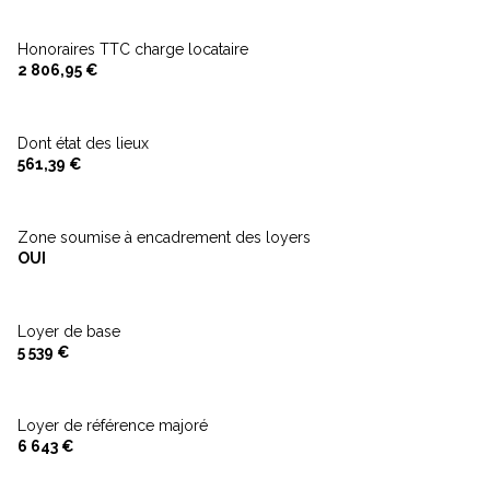
balcon
Honoraires TTC charge locataire
2 806,95 €
interphone
Dont état des lieux
561,39 €
Zone soumise à encadrement des loyers
OUI
Loyer de base
5 539 €
Loyer de référence majoré
6 643 €