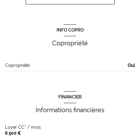
construit en 1910
cuisine américaine (équipée)
INFO COPRO
Chauffage individuel : radiateur (gaz)
Copropriété
exposition Sud-Ouest
Copropriété
Oui
2 côté(s) mitoyen(s)
2 niveau(x)
FINANCIER
5ème étage
Informations financières
5 étage(s)
Loyer CC* / mois
6 500 €
ascenseur