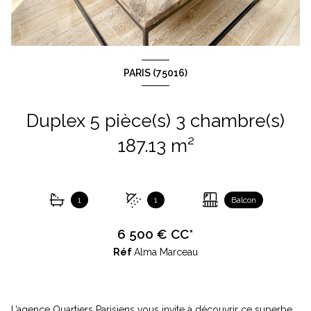
PARIS (75016)
Duplex 5 pièce(s) 3 chambre(s)
187.13 m²
1
1
Balcon
6 500 € CC*
Réf
Alma Marceau
L’agence Quartiers Parisiens vous invite à découvrir ce superbe