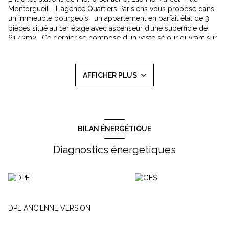
Montorgueil - L'agence Quartiers Parisiens vous propose dans
un immeuble bourgeois,
un appartement en parfait état de 3
pièces situé au 1er étage avec ascenseur d’une superficie de
61,43m2 . Ce dernier se compose d’un vaste séjour ouvrant sur
cuisine à aménager et à équiper,
de 2 chambres,
d’une salle de
bains,
d’un wc séparé.
Un espace dressing.
Parquet, très belle hauteur sous plafond. Chauffage et eau
AFFICHER PLUS
chaude collectifs. Gardien, digicode, interphone.
Bailleur institutionnel: Pas de garants ni caution bancaire -
Revenus exigés: 6175€ NET/mois. LES COLLOCATIONS SONT
REFUSEES
Loyer: 2058,11€charges comprises dont 300€ de provision
pour charges -régularisation annuelle
BILAN ÉNERGÉTIQUE
Dépôt de garantie: 1758,11€
Honoraires charge locataire: 929,44€ TTC dont 186,13€ TTC
Diagnostics énergetiques
pour l'état des lieux.
Loyer de reference: 1646,32€ , loyer de référence majoré
1978,04€
Les informations sur les risques auxquels ce bien est exposé
sont disponibles sur le site Géorisques :
DPE ANCIENNE VERSION
www.georisques.gouv.fr