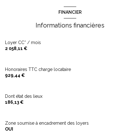
1er étage
FINANCIER
5 étage(s)
Informations financières
ascenseur
Loyer CC* / mois
2 058,11 €
cave
Honoraires TTC charge locataire
visiophone
929,44 €
interphone
Dont état des lieux
186,13 €
quartier Montorgeuil
Zone soumise à encadrement des loyers
OUI