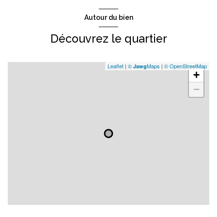
Autour du bien
Découvrez le quartier
Leaflet
|
©
Maps
|
© OpenStreetMap
Jawg
+
−