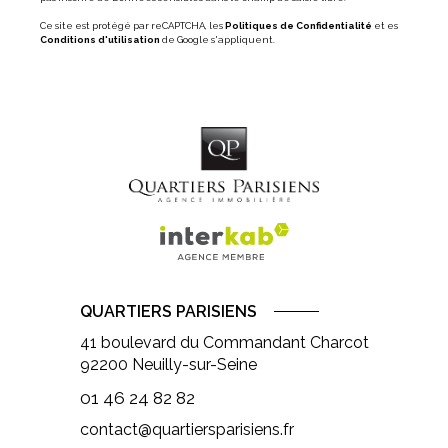
Ce site est protégé par reCAPTCHA, les
Politiques de Confidentialité
et es
Conditions d'utilisation
de Google s'appliquent.
Formulaire
Eta
Informations sur votre bien
Sur
Je souhaite
vendre mon bien
louer mon bien
Type de bien *
Sur
Saisir *
QUARTIERS PARISIENS
41 boulevard du Commandant Charcot
Adresse du bien *
92200
Neuilly-sur-Seine
Sur
01 46 24 82 82
contact@quartiersparisiens.fr