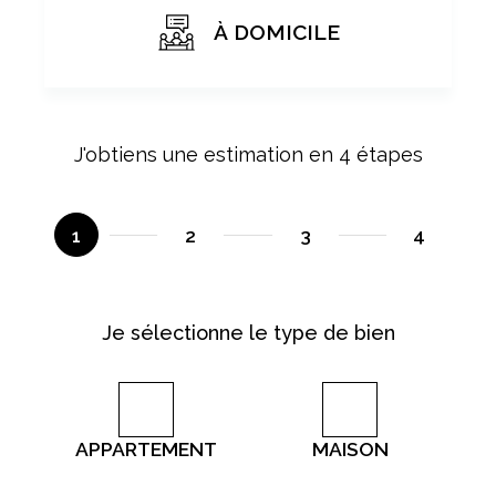
À DOMICILE
J'obtiens une estimation en 4 étapes
1
2
3
4
Je sélectionne le type de bien
J
N° 
APPARTEMENT
MAISON