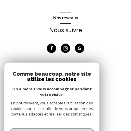
Mon bien est disponible à partir de *
Nos réseaux
Nous suivre
Coordonnées
Renseigner vos coordonnées
Adhérents
Comme beaucoup, notre site
Nom *
utilise les cookies
Nous adhérons
On aimerait vous accompagner pendant
votre visite.
Prénom *
En poursuivant, vous acceptez l'utilisation des
cookies par ce site, afin de vous proposer des
contenus adaptés et réaliser des statistiques !
Téléphone *
© 2026 | Tous droits réservés