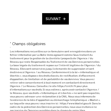
Lib
SUIVANT
Cod
* Champs obligatoires
*
Les informations recueillies sur ce formulaire sont enregistrées dans un
fichier informatisé par La Boite Immo agissant comme Sous-traitant du
Vill
traitement pour la gestion de la clientèle/prospects de l'Agence / du
Réseau qui reste Responsable du Traitement de vos Données personnelles.
La base légale du traitement repose sur l'intérêt légitime de l'Agence / du
Réseau. Elles sont conservées jusqu'à demande de suppression et sont
destinées à l'Agence / au Réseau. Conformément à la loi « informatique et
libertés », vous disposez des droits d’accès, de rectification, d’effacement,
d’opposition, de limitation et de portabilité de vos données. Vous pouvez
Ann
retirer votre consentement à tout moment en contactant directement
l’Agence / Le Réseau. Consultez le site
https://cnil.fr/fr
pour plus
d’informations sur vos droits. Si vous estimez, après avoir contacté l'Agence /
le Réseau, que vos droits « Informatique et Libertés » ne sont pas respectés,
vous pouvez adresser une réclamation à la CNIL. Nous vous informons de
l’existence de la liste d'opposition au démarchage téléphonique « Bloctel »,
sur laquelle vous pouvez vous inscrire ici :
https://www.bloctel.gouv.fr
. Dans le
No
cadre de la protection des Données personnelles, nous vous invitons à ne
pas inscrire de Données sensibles dans le champ de saisie libre.